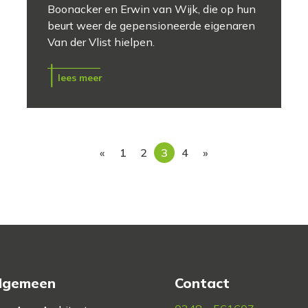
Boonacker en Erwin van Wijk, die op hun
beurt weer de gepensioneerde eigenaren
Van der Vlist hielpen.
lees meer
«
1
2
3
4
»
lgemeen
Contact