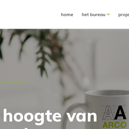
home
het bureau
proj
e hoogte van