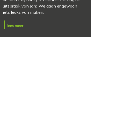
uitspraak van Jan: ‘We gaan er gewoon
iets leuks van maken.’
lees meer