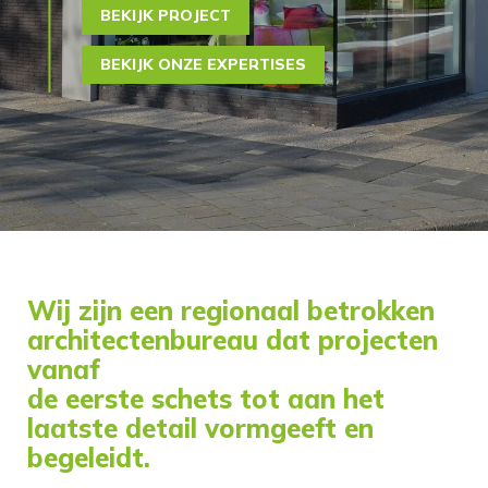
BEKIJK PROJECT
BEKIJK ONZE EXPERTISES
Wij zijn een regionaal betrokken
architectenbureau dat projecten
vanaf
de eerste schets tot aan het
laatste detail vormgeeft en
begeleidt.