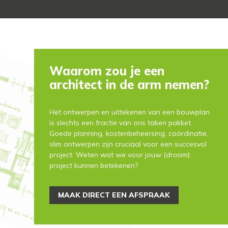
Waarom zou je een
architect in de arm nemen?
Het ontwerpen en uittekenen van een bouwplan
is slechts een fractie van ons taken pakket.
Goede planning, kostenbeheersing, coördinatie,
slim ontwerpen zijn cruciaal voor een succesvol
project. Weten wat we voor jouw (droom)
project kunnen betekenen?
MAAK DIRECT EEN AFSPRAAK