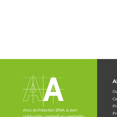
A
Ov
Ce
Pr
Arco architecten BNA is een
Pr
vakkundig, creatief en veelzijdig