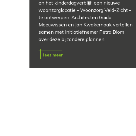
en het kinderdagverblijf, een nieuwe
woonzorglocatie - Woonzorg Veld-Zicht -
te ontwerpen. Architecten Guido
Meeuwissen en Jan Kwakernaak vertellen
samen met initiatiefnemer Petra Blom
over deze bijzondere plannen.
lees meer