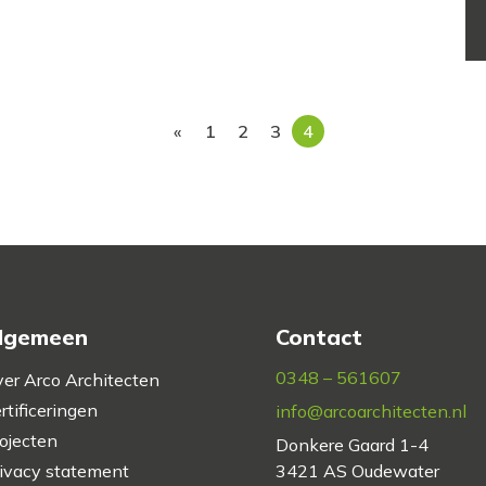
«
1
2
3
4
lgemeen
Contact
0348 – 561607
er Arco Architecten
rtificeringen
info@arcoarchitecten.nl
ojecten
Donkere Gaard 1-4
ivacy statement
3421 AS Oudewater