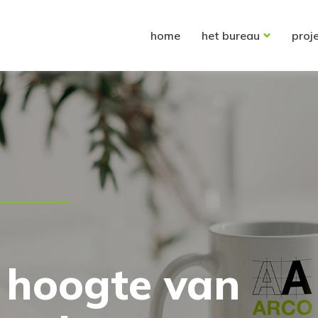
home
het bureau
proj
e hoogte van