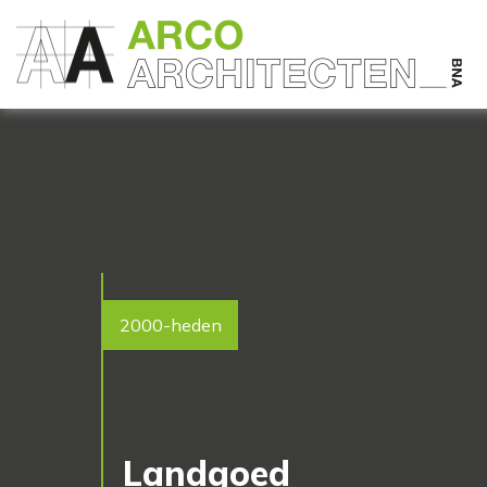
2000-heden
Landgoed