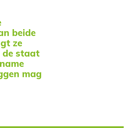
e
an beide
gt ze
 de staat
orname
ggen mag