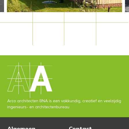
Arco architecten BNA is een vakkundig, creatief en veelzijdig
ingenieurs- en architectenbureau
Algemeen
Contact