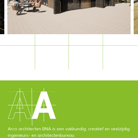
Arco architecten BNA is een vakkundig, creatief en veelzijdig
ingenieurs- en architectenbureau