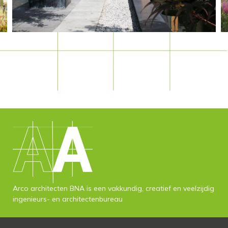
Arco architecten BNA is een vakkundig, creatief en veelzijdig
ingenieurs- en architectenbureau