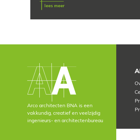
lees meer
A
Ov
Ce
Pr
Arco architecten BNA is een
Pr
vakkundig, creatief en veelzijdig
ingenieurs- en architectenbureau