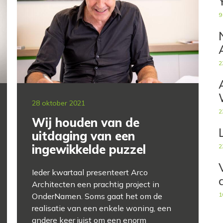
9
2
28 oktober 2021
2
Wij houden van de
uitdaging van een
ingewikkelde puzzel
2
Ieder kwartaal presenteert Arco
Architecten een prachtig project in
1
OnderNamen. Soms gaat het om de
realisatie van een enkele woning, een
andere keer juist om een enorm