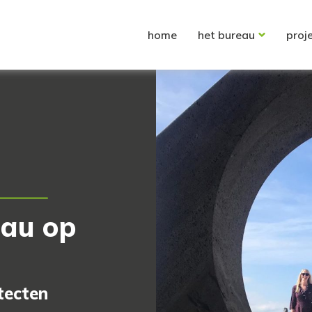
home
het bureau
proj
eau op
tecten