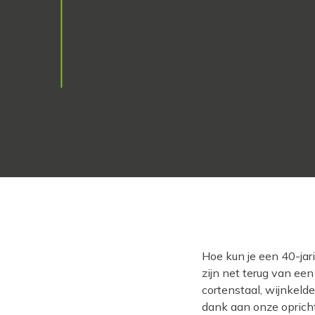
Hoe kun je een 40-jar
zijn net terug van ee
cortenstaal, wijnkeld
dank aan onze oprich