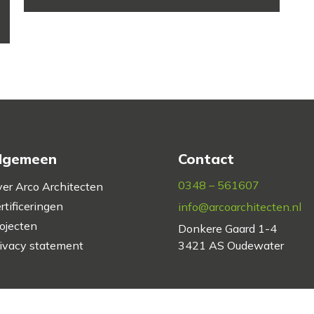
lgemeen
Contact
0348 – 561607
er Arco Architecten
rtificeringen
info@arcoarchitecten.nl
ojecten
Donkere Gaard 1-4
ivacy statement
3421 AS Oudewater