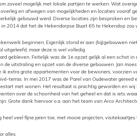
m zoveel mogelijk met lokale partijen te werken. Wat overig
ren overleg en afwegen van mogelijkheden en locaties vooraf 
rkelijk gebouwd werd. Diverse locaties zijn besproken en 
we in 2014 dat het de Hekendorpse Buurt 65 te Hekendop zou
ekenwerk beginnen; Eigenlijk stond er aan (bij)gebouwen ni
al uitgeleefd, maar deze is wel volledig
d gebleven. Feitelijk was de 1e opzet gelijk al een schot in
n de uitstraling en opzet van de diverse gebouwen.
Jan moes
e ik extra grote appartementen voor de bewoners, voorzien 
vé-terras.
In mei 2017 was de Parel van Oudewater gereed e
estart met wonen. Het resultaat is prachtig geworden en wij 
menten over de schoonheid van het geheel en dat is iets waa
ijn. Grote dank hiervoor o.a. aan het team van Arco Architecte
g heel veel fijne jaren toe, met mooie projecten, visitekaartjes
r alles.