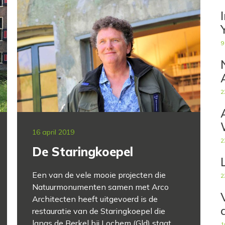
9
2
16 april 2019
2
De Staringkoepel
Een van de vele mooie projecten die
2
Natuurmonumenten samen met Arco
Architecten heeft uitgevoerd is de
restauratie van de Staringkoepel die
langs de Berkel bij Lochem (Gld) staat.
1