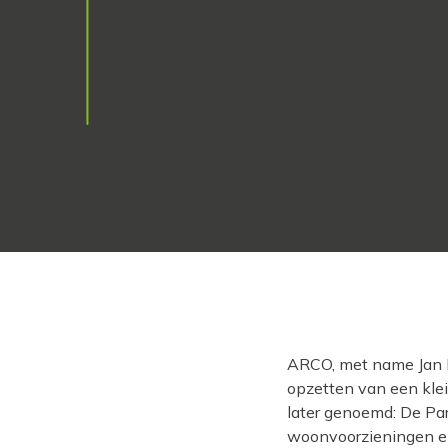
ARCO, met name Jan K
opzetten van een klei
later genoemd: De Par
woonvoorzieningen en 