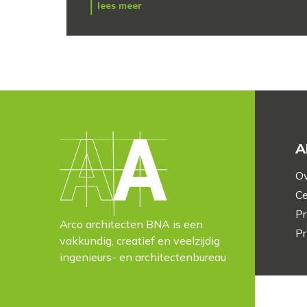
lees meer
A
Ov
Ce
Pr
Arco architecten BNA is een
Pr
vakkundig, creatief en veelzijdig
ingenieurs- en architectenbureau