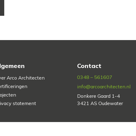
lgemeen
Contact
0348 – 561607
er Arco Architecten
rtificeringen
info@arcoarchitecten.nl
ojecten
Donkere Gaard 1-4
ivacy statement
3421 AS Oudewater