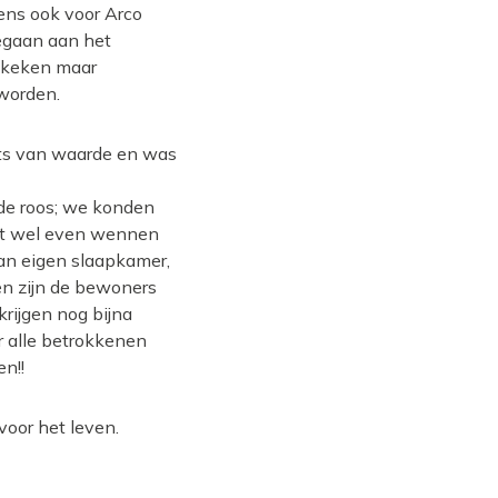
ens ook voor Arco
gegaan aan het
bekeken maar
 worden.
ets van waarde en was
 de roos; we konden
t wel even wennen
van eigen slaapkamer,
n zijn de bewoners
krijgen nog bijna
r alle betrokkenen
n!!
 voor het leven.