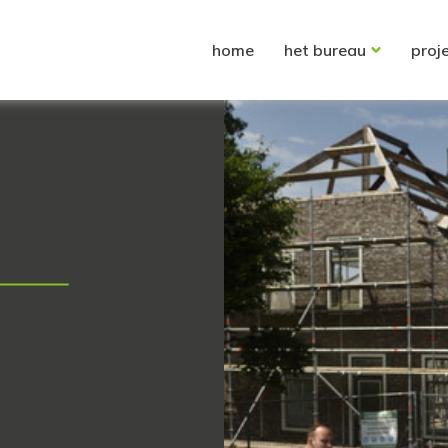
home
het bureau
proj