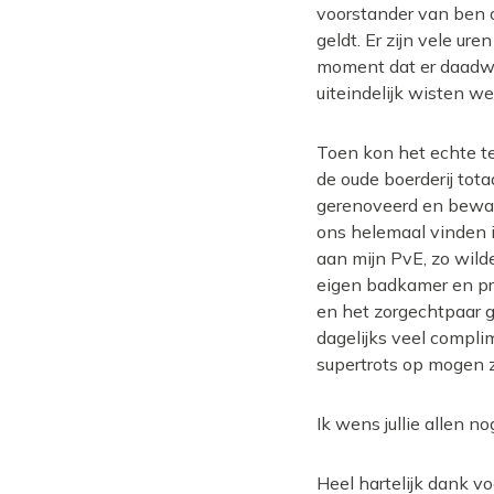
voorstander van ben o
geldt. Er zijn vele u
moment dat er daadwe
uiteindelijk wisten 
Toen kon het echte t
de oude boerderij tota
gerenoveerd en bewaar
ons helemaal vinden i
aan mijn PvE, zo wild
eigen badkamer en pri
en het zorgechtpaar g
dagelijks veel compli
supertrots op mogen z
Ik wens jullie allen no
Heel hartelijk dank voo