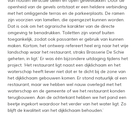
van houten verticale delen en open gevelvlakken. Door de
openheid van de gevels ontstaat er een heldere verbinding
met het omliggende terras en de parkeerplaats. De ramen
zijn voorzien van lamellen, die opengezet kunnen worden.
Dat is ook om het agrarische karakter van de directe
omgeving te benadrukken. Toiletten zijn vanaf buiten
toegankelijk, zodat ook passanten er gebruik van kunnen
maken. Kortom, het ontwerp refereert heel erg naar het vrije
landschap waar het restaurant, straks Brasserie De Schie
geheten, in ligt.’ Er was één bijzondere uitdaging tijdens het
project. ‘Het restaurant ligt naast een dijklichaam en het
waterschap heeft liever niet dat er te dicht bij de zone van
het dijklichaam gebouwen komen. Er stond natuurlijk al een
restaurant, maar we hebben wel nauw overlegd met het
waterschap en de gemeente of we het restaurant konden
terugbouwen. Aan de achterkant hebben we het pand een
beetje ingekort waardoor het verder van het water ligt. Zo
blijft de kwaliteit van het dijklichaam behouden.’