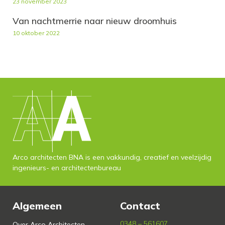
23 november 2023
Van nachtmerrie naar nieuw droomhuis
10 oktober 2022
Arco architecten BNA is een vakkundig, creatief en veelzijdig
ingenieurs- en architectenbureau
Algemeen
Contact
0348 – 561607
Over Arco Architecten