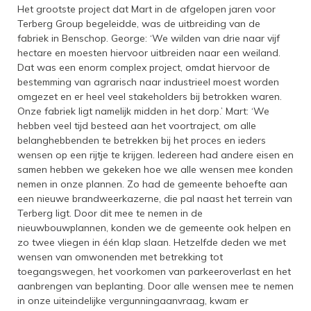
Het grootste project dat Mart in de afgelopen jaren voor
Terberg Group begeleidde, was de uitbreiding van de
fabriek in Benschop. George: ‘We wilden van drie naar vijf
hectare en moesten hiervoor uitbreiden naar een weiland.
Dat was een enorm complex project, omdat hiervoor de
bestemming van agrarisch naar industrieel moest worden
omgezet en er heel veel stakeholders bij betrokken waren.
Onze fabriek ligt namelijk midden in het dorp.’ Mart: ‘We
hebben veel tijd besteed aan het voortraject, om alle
belanghebbenden te betrekken bij het proces en ieders
wensen op een rijtje te krijgen. Iedereen had andere eisen en
samen hebben we gekeken hoe we alle wensen mee konden
nemen in onze plannen. Zo had de gemeente behoefte aan
een nieuwe brandweerkazerne, die pal naast het terrein van
Terberg ligt. Door dit mee te nemen in de
nieuwbouwplannen, konden we de gemeente ook helpen en
zo twee vliegen in één klap slaan. Hetzelfde deden we met
wensen van omwonenden met betrekking tot
toegangswegen, het voorkomen van parkeeroverlast en het
aanbrengen van beplanting. Door alle wensen mee te nemen
in onze uiteindelijke vergunningaanvraag, kwam er