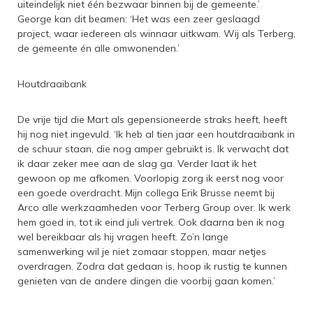
uiteindelijk niet één bezwaar binnen bij de gemeente.’
George kan dit beamen: ‘Het was een zeer geslaagd
project, waar iedereen als winnaar uitkwam. Wij als Terberg,
de gemeente én alle omwonenden.’
Houtdraaibank
De vrije tijd die Mart als gepensioneerde straks heeft, heeft
hij nog niet ingevuld. ‘Ik heb al tien jaar een houtdraaibank in
de schuur staan, die nog amper gebruikt is. Ik verwacht dat
ik daar zeker mee aan de slag ga. Verder laat ik het
gewoon op me afkomen. Voorlopig zorg ik eerst nog voor
een goede overdracht. Mijn collega Erik Brusse neemt bij
Arco alle werkzaamheden voor Terberg Group over. Ik werk
hem goed in, tot ik eind juli vertrek. Ook daarna ben ik nog
wel bereikbaar als hij vragen heeft. Zo’n lange
samenwerking wil je niet zomaar stoppen, maar netjes
overdragen. Zodra dat gedaan is, hoop ik rustig te kunnen
genieten van de andere dingen die voorbij gaan komen.’